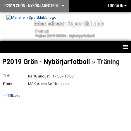
P2019 GRÖN - NYBÖRJARFOTBOLL
LOGGA IN
Mariehem Sportklubb
Fotboll
Pojkar 2019 GRÖN - Nybörjarfotboll
HEM
P2019 Grön - Nybörjarfotboll
» Träning
NYHETER
Tid:
tis 18 augusti, 17:00 - 18:00
Plats:
KALENDER
MSK Arena Softbollplan
<< Tillbaka
TRUPPEN
BILDGALLERI
DOKUMENT