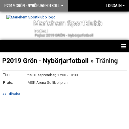
P2019 GRÖN - NYBÖRJARFOTBOLL
LOGGA IN
Mariehem Sportklubb
Fotboll
Pojkar 2019 GRÖN - Nybörjarfotboll
HEM
P2019 Grön - Nybörjarfotboll
» Träning
NYHETER
Tid:
tis 01 september, 17:00 - 18:00
Plats:
KALENDER
MSK Arena Softbollplan
<< Tillbaka
TRUPPEN
BILDGALLERI
DOKUMENT