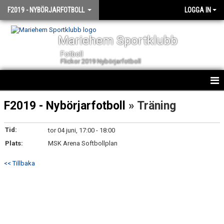
F2019 - NYBÖRJARFOTBOLL
LOGGA IN
Mariehem Sportklubb
Fotboll
Flickor 2019 Nybörjarfotboll
HEM
F2019 - Nybörjarfotboll
» Träning
NYHETER
Tid:
tor 04 juni, 17:00 - 18:00
Plats:
KALENDER
MSK Arena Softbollplan
<< Tillbaka
TRUPPEN
BILDGALLERI
DOKUMENT