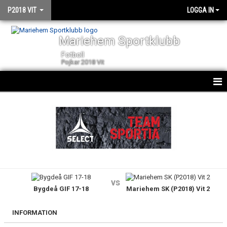
P2018 VIT
LOGGA IN
Mariehem Sportklubb
Fotboll
Pojkar 2018 Vit
HEM
NYHETER
KALENDER
MATCHER
vs
Bygdeå GIF 17-18
Mariehem SK (P2018) Vit 2
TRUPPEN
BILDGALLERI
INFORMATION