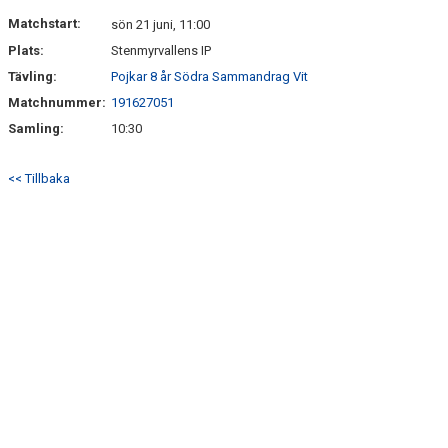
DOKUMENT
Matchstart:
sön 21 juni, 11:00
Plats:
Stenmyrvallens IP
KONTAKT
Tävling:
Pojkar 8 år Södra Sammandrag Vit
Matchnummer:
191627051
Samling:
10:30
<< Tillbaka