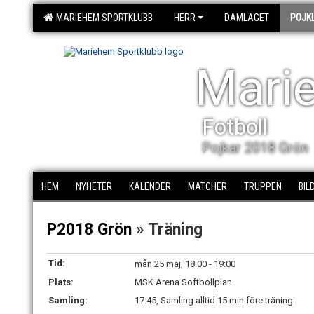
MARIEHEM SPORTKLUBB
HERR
DAMLAGET
POJK
Mari
Fotboll
Pojkar 2018 Grön
HEM
NYHETER
KALENDER
MATCHER
TRUPPEN
BIL
P2018 Grön
» Träning
Tid:
mån 25 maj, 18:00 - 19:00
Plats:
MSK Arena Softbollplan
Samling:
17:45, Samling alltid 15 min före träning