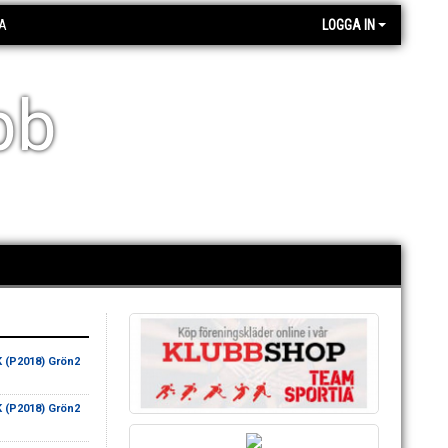
A
LOGGA IN
bb
 (P2018) Grön2
 (P2018) Grön2