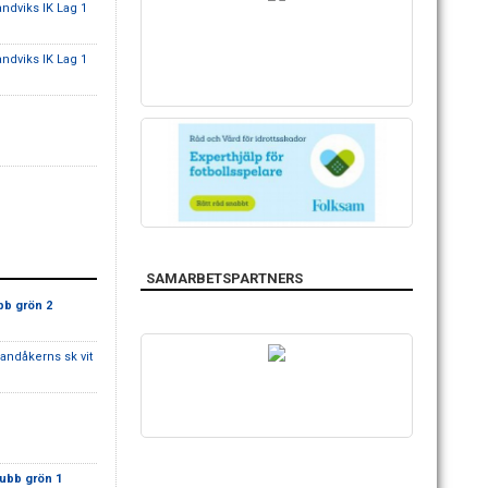
andviks IK Lag 1
andviks IK Lag 1
SAMARBETSPARTNERS
bb grön 2
andåkerns sk vit
ubb grön 1