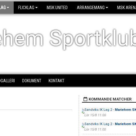
LAG
FLICKLAG
MSK UNITED
ARRANGEMANG
MSK AREN
ehem Sportklu
DGALLERI
DOKUMENT
KONTAKT
KOMMANDE MATCHER
Sandviks IK Lag 2 -
Mariehem SK
Lör 15/8 11:00
Sandviks IK Lag 2 -
Mariehem SK
Lör 15/8 11:00