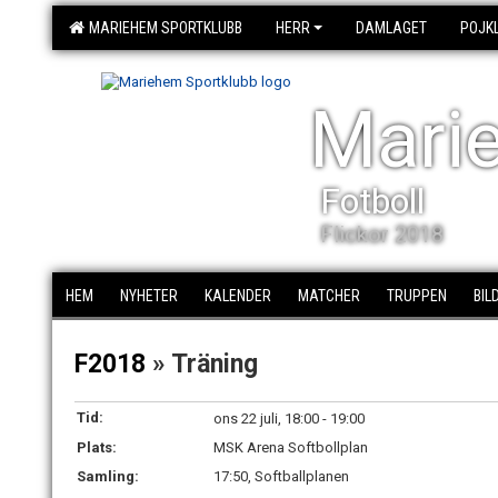
MARIEHEM SPORTKLUBB
HERR
DAMLAGET
POJK
Mari
Fotboll
Flickor 2018
HEM
NYHETER
KALENDER
MATCHER
TRUPPEN
BIL
F2018
» Träning
Tid:
ons 22 juli, 18:00 - 19:00
Plats:
MSK Arena Softbollplan
Samling:
17:50, Softballplanen