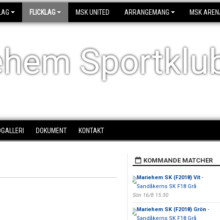
LAG
FLICKLAG
MSK UNITED
ARRANGEMANG
MSK AREN
ehem Sportklu
DGALLERI
DOKUMENT
KONTAKT
KOMMANDE MATCHER
Mariehem SK (F2018) Vit
-
Sandåkerns SK F18 Grå
Sön 16/8 15:30
Mariehem SK (F2018) Grön
-
Sandåkerns SK F18 Grå