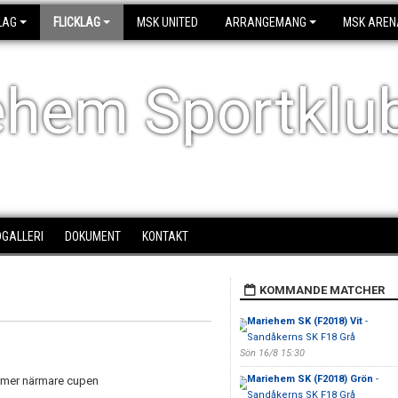
LAG
FLICKLAG
MSK UNITED
ARRANGEMANG
MSK AREN
ehem Sportklu
DGALLERI
DOKUMENT
KONTAKT
KOMMANDE MATCHER
Mariehem SK (F2018) Vit
-
Sandåkerns SK F18 Grå
Sön 16/8 15:30
Mariehem SK (F2018) Grön
-
ommer närmare cupen
Sandåkerns SK F18 Grå