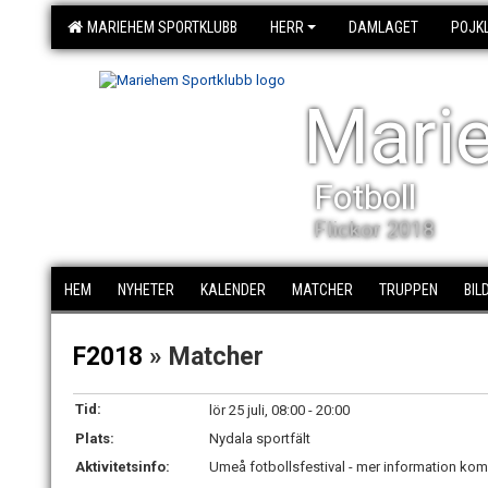
MARIEHEM SPORTKLUBB
HERR
DAMLAGET
POJK
Mari
Fotboll
Flickor 2018
HEM
NYHETER
KALENDER
MATCHER
TRUPPEN
BIL
F2018
» Matcher
Tid:
lör 25 juli, 08:00 - 20:00
Plats:
Nydala sportfält
Aktivitetsinfo:
Umeå fotbollsfestival - mer information k