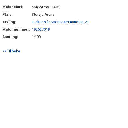
DOKUMENT
Matchstart:
sön 24 maj, 14:30
Plats:
Storsjö Arena
KONTAKT
Tävling:
Flickor 8 år Södra Sammandrag Vit
Matchnummer:
192627019
Samling:
14:00
<< Tillbaka