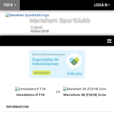
F2018
LOGGA IN
Mariehem Sportklubb
Fotboll
Flickor 2018
HEM
NYHETER
KALENDER
MATCHER
vs
Umedalens IF F18
Mariehem SK (F2018) Grön
TRUPPEN
BILDGALLERI
INFORMATION