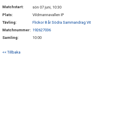
DOKUMENT
Matchstart:
sön 07 juni, 10:30
Plats:
Vildmannavallen IP
KONTAKT
Tävling:
Flickor 8 år Södra Sammandrag Vit
Matchnummer:
192627036
Samling:
10:00
<< Tillbaka