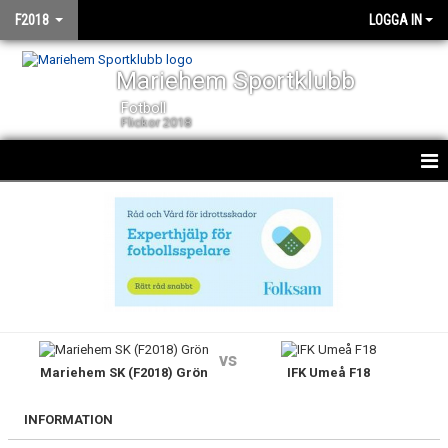
F2018
LOGGA IN
Mariehem Sportklubb
Fotboll
Flickor 2018
HEM
NYHETER
KALENDER
MATCHER
vs
Mariehem SK (F2018) Grön
IFK Umeå F18
TRUPPEN
BILDGALLERI
INFORMATION