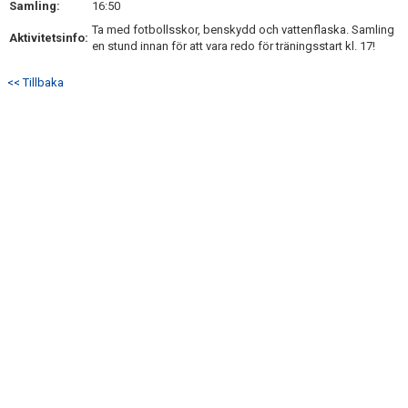
Samling:
16:50
DOKUMENT
Ta med fotbollsskor, benskydd och vattenflaska. Samling
Aktivitetsinfo:
en stund innan för att vara redo för träningsstart kl. 17!
KONTAKT
<< Tillbaka