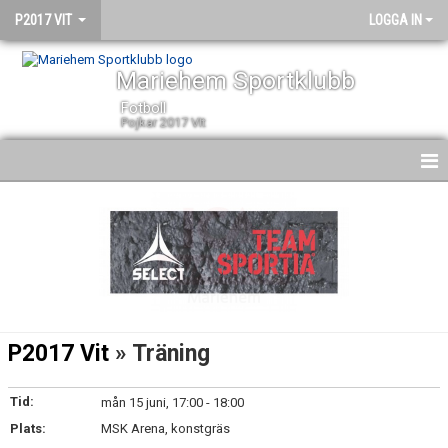
P2017 VIT
LOGGA IN
Mariehem Sportklubb
Fotboll
Pojkar 2017 VIt
HEM
NYHETER
KALENDER
MATCHER
P2017 Vit
» Träning
TRUPPEN
Tid:
mån 15 juni, 17:00 - 18:00
BILDGALLERI
Plats:
MSK Arena, konstgräs