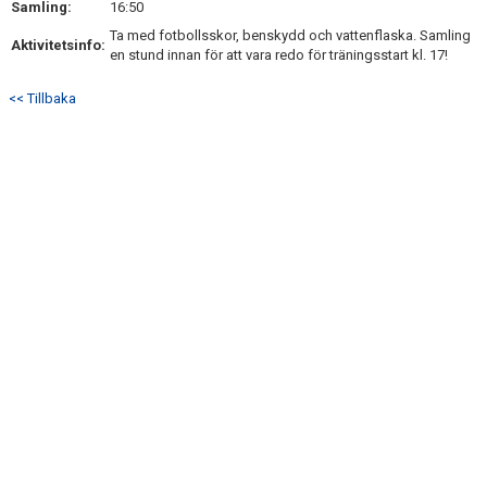
Samling:
16:50
DOKUMENT
Ta med fotbollsskor, benskydd och vattenflaska. Samling
Aktivitetsinfo:
en stund innan för att vara redo för träningsstart kl. 17!
KONTAKT
<< Tillbaka