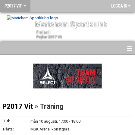
P2017 VIT
LOGGA IN
Mariehem Sportklubb
Fotboll
Pojkar 2017 VIt
HEM
NYHETER
KALENDER
MATCHER
P2017 Vit
» Träning
TRUPPEN
Tid:
mån 10 augusti, 17:00 - 18:00
BILDGALLERI
Plats:
MSK Arena, konstgräs