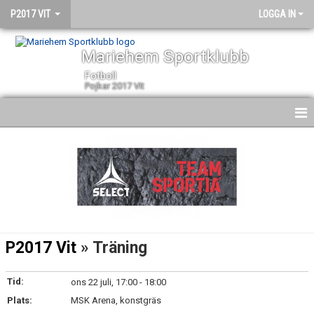
P2017 VIT
LOGGA IN
Mariehem Sportklubb
Fotboll
Pojkar 2017 VIt
HEM
NYHETER
KALENDER
MATCHER
P2017 Vit
» Träning
TRUPPEN
Tid:
ons 22 juli, 17:00 - 18:00
BILDGALLERI
Plats:
MSK Arena, konstgräs