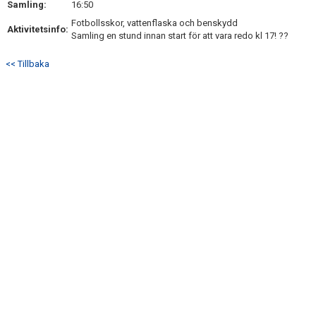
Samling:
16:50
DOKUMENT
Fotbollsskor, vattenflaska och benskydd
Aktivitetsinfo:
Samling en stund innan start för att vara redo kl 17! ??
KONTAKT
<< Tillbaka