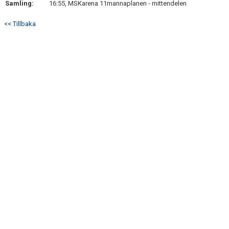
Samling:
16:55, MSKarena 11mannaplanen - mittendelen
DOKUMENT
<< Tillbaka
KONTAKT