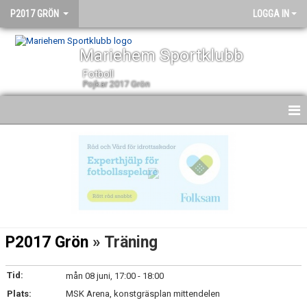
P2017 GRÖN
LOGGA IN
Mariehem Sportklubb
Fotboll
Pojkar 2017 Grön
HEM
NYHETER
KALENDER
MATCHER
P2017 Grön
» Träning
TRUPPEN
Tid:
mån 08 juni, 17:00 - 18:00
BILDGALLERI
Plats:
MSK Arena, konstgräsplan mittendelen