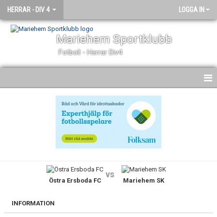
HERRAR - DIV 4
LOGGA IN
Mariehem Sportklubb
Fotboll - Herrar Div4
HEM
NYHETER
KALENDER
MATCHER
vs
Östra Ersboda FC
Mariehem SK
TRUPPEN
BILDGALLERI
INFORMATION