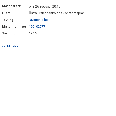
DOKUMENT
Matchstart:
ons 26 augusti, 20:15
Plats:
Östra Ersbodaskolans konstgräsplan
KONTAKT
Tävling:
Division 4 herr
Matchnummer:
190102077
Samling:
19:15
<< Tillbaka