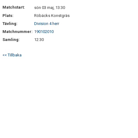
DOKUMENT
Matchstart:
sön 03 maj, 13:30
Plats:
Röbäcks Konstgräs
KONTAKT
Tävling:
Division 4 herr
Matchnummer:
190102010
Samling:
12:30
<< Tillbaka