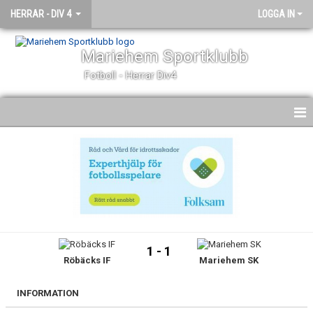
HERRAR - DIV 4
LOGGA IN
Mariehem Sportklubb
Fotboll - Herrar Div4
HEM
NYHETER
KALENDER
MATCHER
1 - 1
Röbäcks IF
Mariehem SK
TRUPPEN
BILDGALLERI
INFORMATION