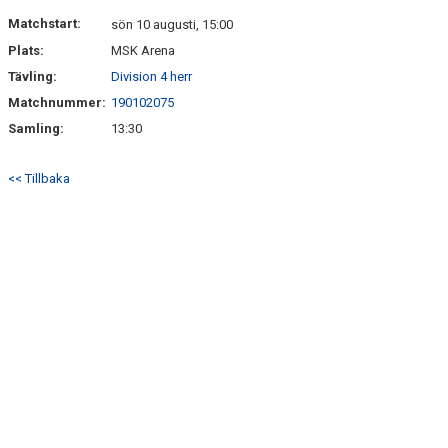
DOKUMENT
Matchstart:
sön 10 augusti, 15:00
Plats:
MSK Arena
KONTAKT
Tävling:
Division 4 herr
Matchnummer:
190102075
Samling:
13:30
<< Tillbaka