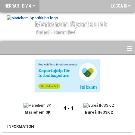
HERRAR - DIV 4
LOGGA IN
Mariehem Sportklubb
Fotboll - Herrar Div4
HEM
NYHETER
KALENDER
MATCHER
4 - 1
Mariehem SK
Bureå IF/SSK 2
TRUPPEN
BILDGALLERI
INFORMATION