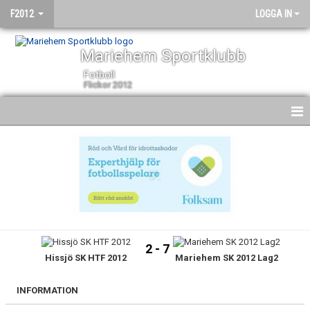
F2012
LOGGA IN
Mariehem Sportklubb
Fotboll
Flickor 2012
HEM
NYHETER
KALENDER
MATCHER
2 - 7
Hissjö SK HTF 2012
Mariehem SK 2012 Lag2
TRUPPEN
BILDGALLERI
INFORMATION