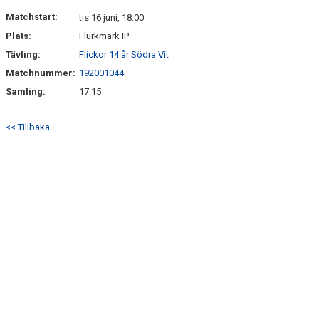
DOKUMENT
Matchstart:
tis 16 juni, 18:00
Plats:
Flurkmark IP
KONTAKT
Tävling:
Flickor 14 år Södra Vit
Matchnummer:
192001044
Samling:
17:15
<< Tillbaka