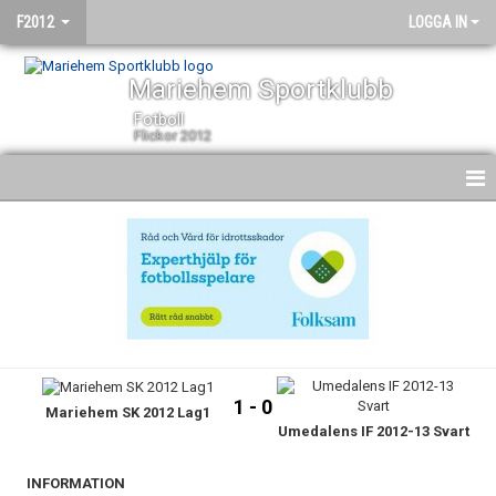
F2012
LOGGA IN
Mariehem Sportklubb
Fotboll
Flickor 2012
HEM
NYHETER
KALENDER
MATCHER
1 - 0
Mariehem SK 2012 Lag1
TRUPPEN
Umedalens IF 2012-13 Svart
BILDGALLERI
INFORMATION