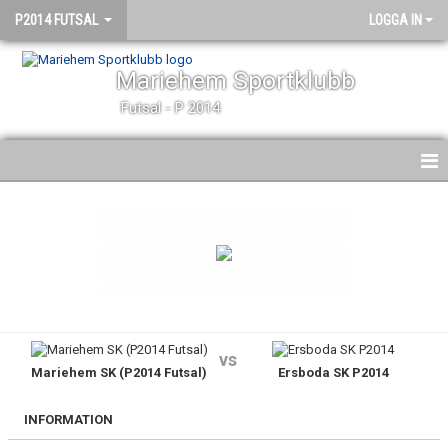
P2014 FUTSAL
LOGGA IN
Mariehem Sportklubb
Futsal - P 2014
HEM
NYHETER
KALENDER
MATCHER
vs
Mariehem SK (P2014 Futsal)
Ersboda SK P2014
TRUPPEN
BILDGALLERI
INFORMATION