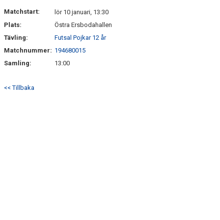
DOKUMENT
Matchstart:
lör 10 januari, 13:30
Plats:
Östra Ersbodahallen
KONTAKT
Tävling:
Futsal Pojkar 12 år
Matchnummer:
194680015
Samling:
13:00
<< Tillbaka