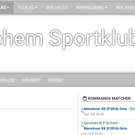
LAG
FLICKLAG
MSK UNITED
ARRANGEMANG
MSK AREN
ehem Sportklu
DGALLERI
DOKUMENT
KONTAKT
KOMMANDE MATCHER
Mariehem SK (P2016) Grön
- Rö
Sön 9/8 09:45
Sandviks IK P16 Svart -
Mariehem SK (P2016) Grön
Lör 15/8 10:30