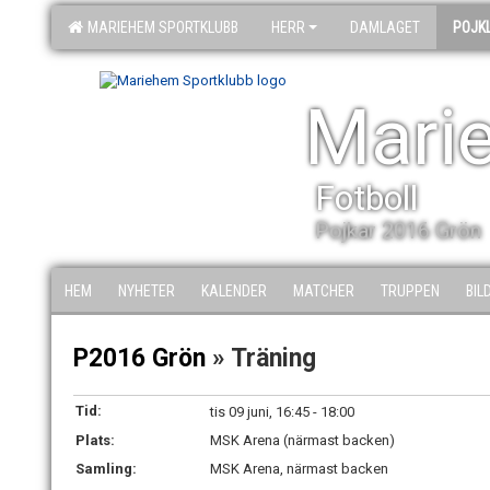
MARIEHEM SPORTKLUBB
HERR
DAMLAGET
POJK
Mari
Fotboll
Pojkar 2016 Grön
HEM
NYHETER
KALENDER
MATCHER
TRUPPEN
BIL
P2016 Grön
» Träning
Tid:
tis 09 juni, 16:45 - 18:00
Plats:
MSK Arena (närmast backen)
Samling:
MSK Arena, närmast backen