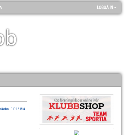
A
LOGGA IN
bb
bäcks IF P16 Blå