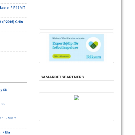
ksele IF P16 VIT
 (P2016) Grön
SAMARBETSPARTNERS
y SK 1
 SK
n IF Svart
 IF Blå