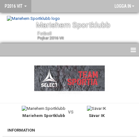
P2016 VIT
LOGGA IN
Mariehem Sportklubb
Fotboll
Pojkar 2016 Vit
HEM
NYHETER
KALENDER
MATCHER
vs
Mariehem Sportklubb
Sävar IK
TRUPPEN
BILDGALLERI
INFORMATION