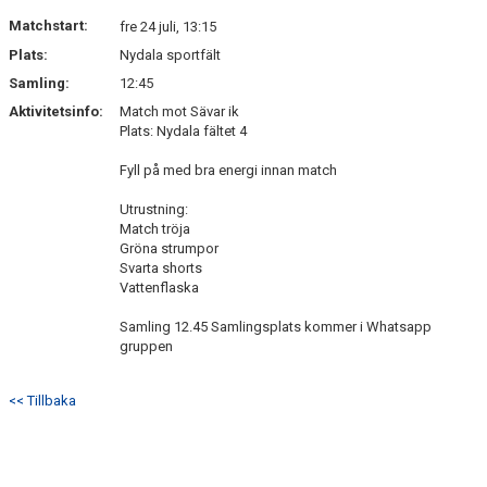
DOKUMENT
Matchstart:
fre 24 juli, 13:15
Plats:
Nydala sportfält
KONTAKT
Samling:
12:45
Aktivitetsinfo:
Match mot Sävar ik
Plats: Nydala fältet 4
Fyll på med bra energi innan match
Utrustning:
Match tröja
Gröna strumpor
Svarta shorts
Vattenflaska
Samling 12.45 Samlingsplats kommer i Whatsapp
gruppen
<< Tillbaka