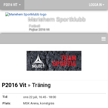
P2016 VIT
LOGGA IN
Mariehem Sportklubb
Fotboll
Pojkar 2016 Vit
HEM
NYHETER
KALENDER
MATCHER
P2016 Vit
» Träning
TRUPPEN
Tid:
ons 22 juli, 16:45 - 18:00
BILDGALLERI
Plats:
MSK Arena, konstgräs