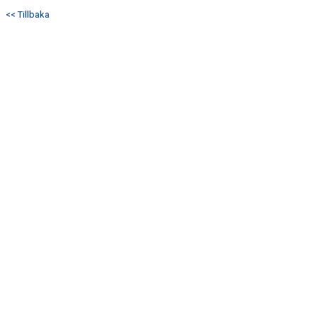
DOKUMENT
<< Tillbaka
KONTAKT