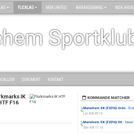
LAG
FLICKLAG
MSK UNITED
ARRANGEMANG
MSK AREN
ehem Sportklu
DGALLERI
DOKUMENT
KONTAKT
rkmarks IK
KOMMANDE MATCHER
HTF F16
Mariehem SK (F2016) Grön
- Ers
Lör 8/8 09:15
Mariehem SK (F2016) Vit
- Sävar 
Sön 9/8 11:15