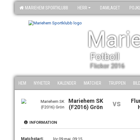
MARIEHEM SPORTKLUBB
HERR
DAMLAGET
POJK
Mari
Fotboll
Flickor 2016
HEM
NYHETER
KALENDER
MATCHER
TRUPPEN
BIL
Mariehem SK
Flu
vs
(F2016) Grön
INFORMATION
Matchstart:
lör 09 maj, 09:15