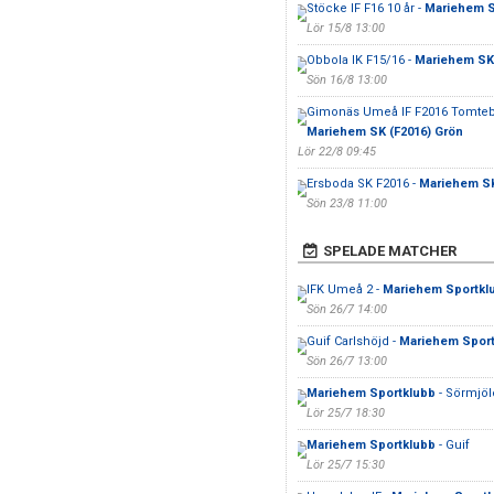
Stöcke IF F16 10 år -
Mariehem SK
Lör 15/8 13:00
Obbola IK F15/16 -
Mariehem SK 
Sön 16/8 13:00
Gimonäs Umeå IF F2016 Tomtebo
Mariehem SK (F2016) Grön
Lör 22/8 09:45
Ersboda SK F2016 -
Mariehem SK 
Sön 23/8 11:00
SPELADE MATCHER
IFK Umeå 2 -
Mariehem Sportkl
Sön 26/7 14:00
Guif Carlshöjd -
Mariehem Sport
Sön 26/7 13:00
Mariehem Sportklubb
- Sörmjöl
Lör 25/7 18:30
Mariehem Sportklubb
- Guif
Lör 25/7 15:30