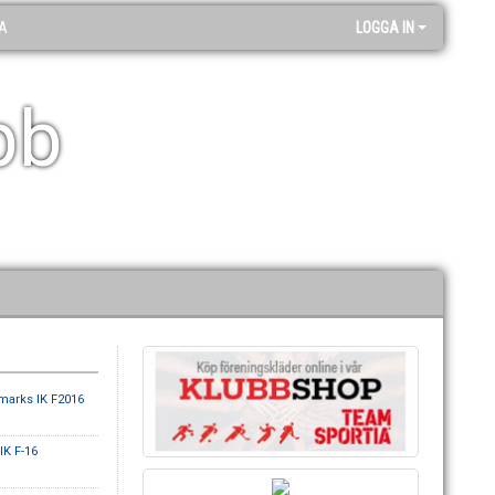
A
LOGGA IN
bb
marks IK F2016
IK F-16