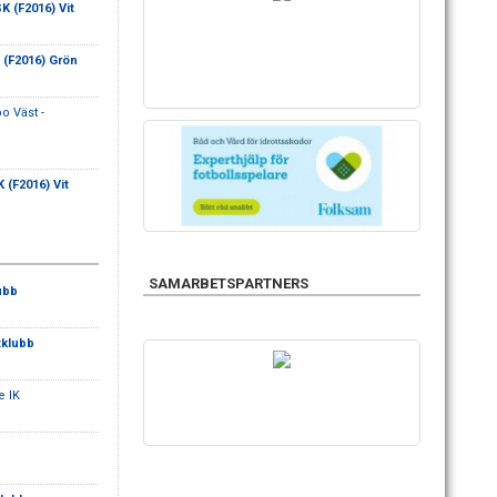
 (F2016) Vit
(F2016) Grön
 Väst -
(F2016) Vit
SAMARBETSPARTNERS
ubb
klubb
e IK