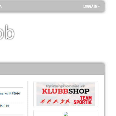
A
LOGGA IN
bb
marks IK F2016
IK F-16