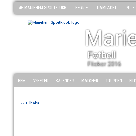
MARIEHEM SPORTKLUBB
HERR
DAMLAGET
POJK
Mari
Fotboll
Flickor 2016
HEM
NYHETER
KALENDER
MATCHER
TRUPPEN
BIL
<< Tillbaka