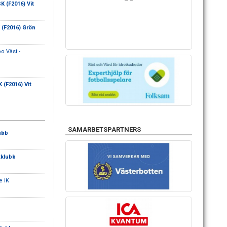
 (F2016) Vit
(F2016) Grön
 Väst -
(F2016) Vit
SAMARBETSPARTNERS
ubb
klubb
e IK