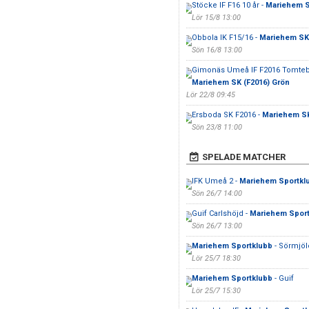
Stöcke IF F16 10 år -
Mariehem SK
Lör 15/8 13:00
Obbola IK F15/16 -
Mariehem SK 
Sön 16/8 13:00
Gimonäs Umeå IF F2016 Tomtebo
Mariehem SK (F2016) Grön
Lör 22/8 09:45
Ersboda SK F2016 -
Mariehem SK 
Sön 23/8 11:00
SPELADE MATCHER
IFK Umeå 2 -
Mariehem Sportkl
Sön 26/7 14:00
Guif Carlshöjd -
Mariehem Sport
Sön 26/7 13:00
Mariehem Sportklubb
- Sörmjöl
Lör 25/7 18:30
Mariehem Sportklubb
- Guif
Lör 25/7 15:30