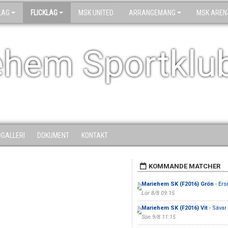
LAG
FLICKLAG
MSK UNITED
ARRANGEMANG
MSK AREN
ehem Sportklu
DGALLERI
DOKUMENT
KONTAKT
KOMMANDE MATCHER
Mariehem SK (F2016) Grön
- Ers
Lör 8/8 09:15
Mariehem SK (F2016) Vit
- Sävar 
Sön 9/8 11:15