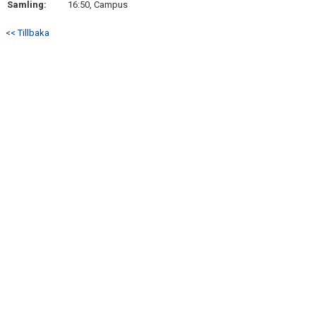
Samling:
16:50, Campus
DOKUMENT
<< Tillbaka
KONTAKT