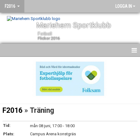
F2016
LOGGA IN
Mariehem Sportklubb
Fotboll
Flickor 2016
HEM
NYHETER
KALENDER
MATCHER
F2016
» Träning
TRUPPEN
Tid:
mån 08 juni, 17:00 - 18:00
BILDGALLERI
Plats:
Campus Arena konstgräs