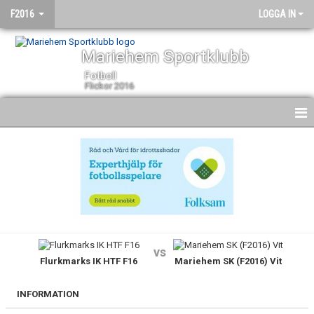
F2016
LOGGA IN
Mariehem Sportklubb
Fotboll
Flickor 2016
HEM
NYHETER
KALENDER
MATCHER
vs
Flurkmarks IK HTF F16
Mariehem SK (F2016) Vit
TRUPPEN
BILDGALLERI
INFORMATION