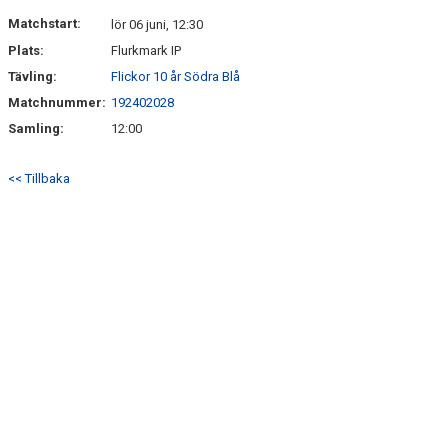
DOKUMENT
Matchstart:
lör 06 juni, 12:30
Plats:
Flurkmark IP
KONTAKT
Tävling:
Flickor 10 år Södra Blå
Matchnummer:
192402028
Samling:
12:00
<< Tillbaka