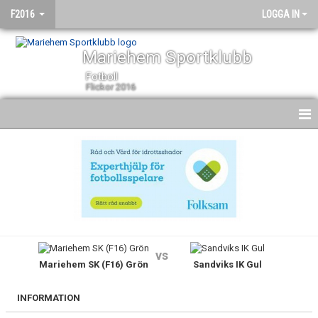
F2016
LOGGA IN
Mariehem Sportklubb
Fotboll
Flickor 2016
HEM
NYHETER
KALENDER
MATCHER
vs
Mariehem SK (F16) Grön
Sandviks IK Gul
TRUPPEN
BILDGALLERI
INFORMATION