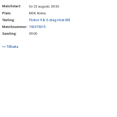
DOKUMENT
Matchstart:
lör 23 augusti, 09:30
Plats:
MSK Arena
KONTAKT
Tävling:
Flickor 9 år S-drag Höst Blå
Matchnummer:
192575015
Samling:
09:00
<< Tillbaka