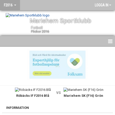
F2016
LOGGA IN
Mariehem Sportklubb
Fotboll
Flickor 2016
HEM
NYHETER
KALENDER
MATCHER
vs
Röbäcks IF F2016 Blå
Mariehem SK (F16) Grön
TRUPPEN
BILDGALLERI
INFORMATION