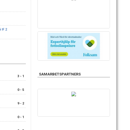
IF 2
SAMARBETSPARTNERS
3 - 1
0 - 5
9 - 2
0 - 1