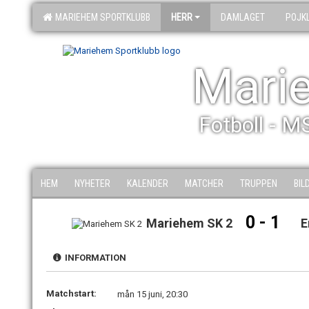
MARIEHEM SPORTKLUBB
HERR
DAMLAGET
POJK
Mari
Fotboll - M
HEM
NYHETER
KALENDER
MATCHER
TRUPPEN
BIL
0 - 1
Mariehem SK 2
E
INFORMATION
Matchstart:
mån 15 juni, 20:30