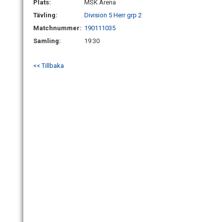
Plats:
MSK Arena
Tävling:
Division 5 Herr grp 2
Matchnummer:
190111035
Samling:
19:30
<< Tillbaka