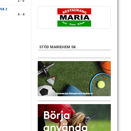
2 - 5
SK 2
4 - 4
STÖD MARIEHEM SK