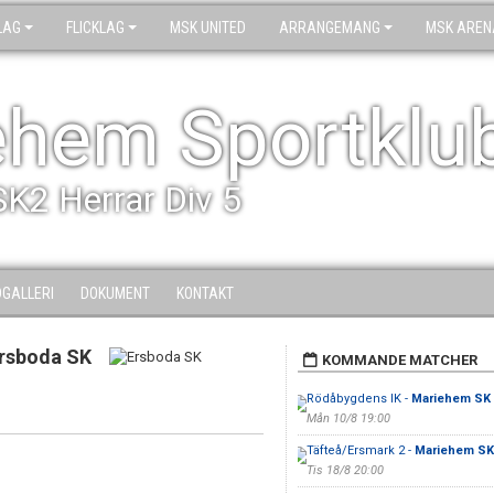
LAG
FLICKLAG
MSK UNITED
ARRANGEMANG
MSK AREN
ehem Sportklu
SK2 Herrar Div 5
DGALLERI
DOKUMENT
KONTAKT
rsboda SK
KOMMANDE MATCHER
Rödåbygdens IK -
Mariehem SK 
Mån 10/8 19:00
Täfteå/Ersmark 2 -
Mariehem SK
Tis 18/8 20:00