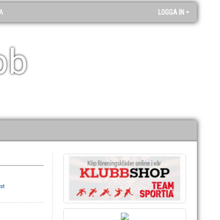
A
LOGGA IN
bb
st