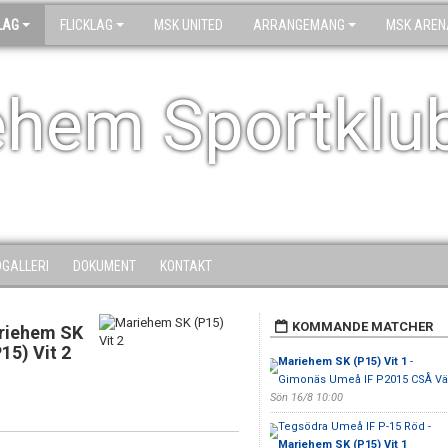
LAG
FLICKLAG
MSK UNITED
ARRANGEMANG
MSK AREN
ehem Sportklu
DGALLERI
DOKUMENT
KONTAKT
KOMMANDE MATCHER
riehem SK
P15) Vit 2
Mariehem SK (P15) Vit 1
-
Gimonäs Umeå IF P2015 CSÅ Vä
Sön 16/8 10:00
Tegsödra Umeå IF P-15 Röd -
Mariehem SK (P15) Vit 1