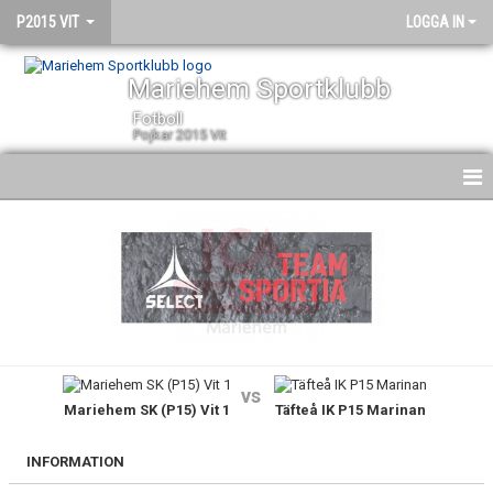
P2015 VIT
LOGGA IN
Mariehem Sportklubb
Fotboll
Pojkar 2015 Vit
HEM
NYHETER
KALENDER
MATCHER
vs
Mariehem SK (P15) Vit 1
Täfteå IK P15 Marinan
TRUPPEN
BILDGALLERI
INFORMATION