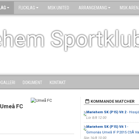
LAG
FLICKLAG
MSK UNITED
ARRANGEMANG
MSK AREN
ehem Sportklu
DGALLERI
DOKUMENT
KONTAKT
KOMMANDE MATCHER
Umeå FC
Mariehem SK (P15) Vit 2
- Hissj
Lör 8/8 12:00
Mariehem SK (P15) Vit 1
-
Gimonäs Umeå IF P2015 CSÅ Vä
Sön 16/8 10:00