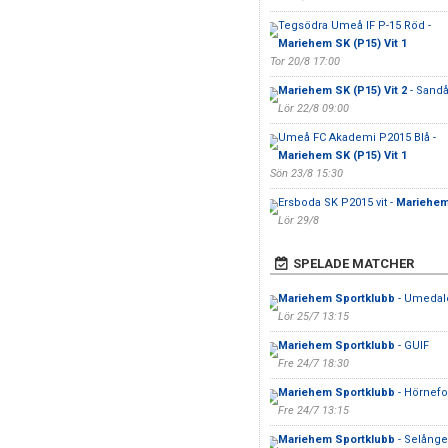
Tegsödra Umeå IF P-15 Röd -
Mariehem SK (P15) Vit 1
Tor 20/8 17:00
Mariehem SK (P15) Vit 2
- Sandå
Lör 22/8 09:00
Umeå FC Akademi P2015 Blå -
Mariehem SK (P15) Vit 1
Sön 23/8 15:30
Ersboda SK P2015 vit -
Mariehem 
Lör 29/8
SPELADE MATCHER
Mariehem Sportklubb
- Umedal
Lör 25/7 13:15
Mariehem Sportklubb
- GUIF
Fre 24/7 18:30
Mariehem Sportklubb
- Hörnefo
Fre 24/7 13:15
Mariehem Sportklubb
- Selånge