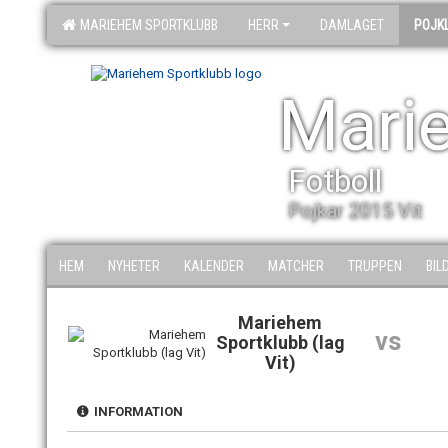
MARIEHEM SPORTKLUBB
HERR
DAMLAGET
POJK
Mari
Fotboll
Pojkar 2015 Vit
HEM
NYHETER
KALENDER
MATCHER
TRUPPEN
BIL
Mariehem
vs
Sportklubb (lag
Vit)
INFORMATION