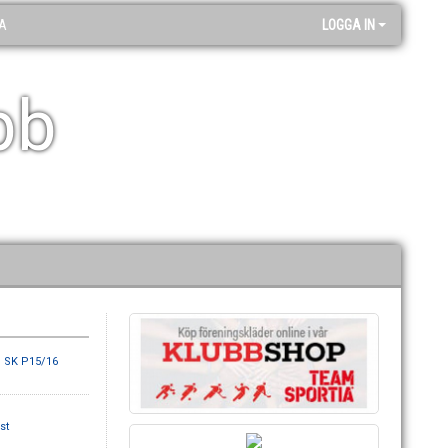
A
LOGGA IN
bb
ö SK P15/16
st