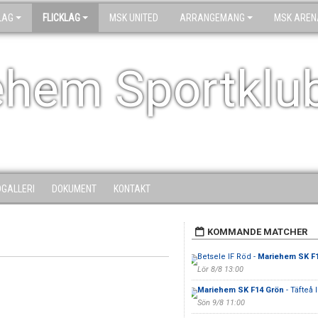
LAG
FLICKLAG
MSK UNITED
ARRANGEMANG
MSK AREN
ehem Sportklu
DGALLERI
DOKUMENT
KONTAKT
KOMMANDE MATCHER
Betsele IF Röd -
Mariehem SK F
Lör 8/8 13:00
Mariehem SK F14 Grön
- Täfteå I
Sön 9/8 11:00