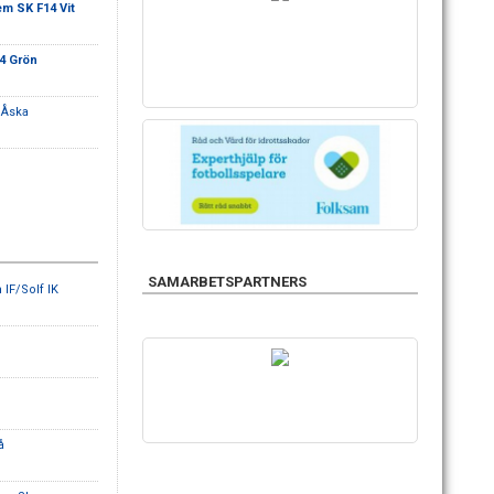
m SK F14 Vit
4 Grön
 Åska
SAMARBETSPARTNERS
IF/Solf IK
eå