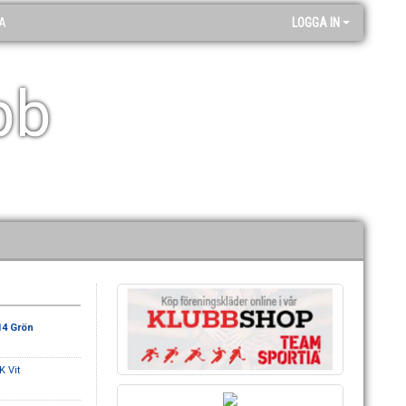
A
LOGGA IN
bb
14 Grön
K Vit