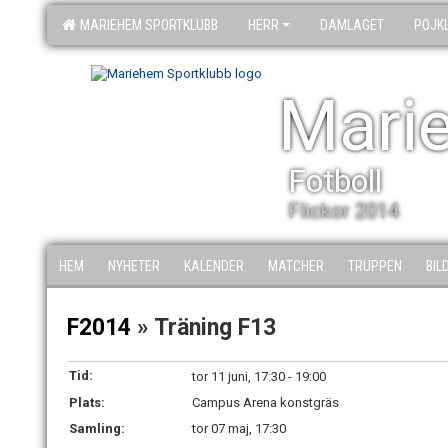
MARIEHEM SPORTKLUBB
HERR
DAMLAGET
POJK
Mari
Fotboll
Flickor 2014
HEM
NYHETER
KALENDER
MATCHER
TRUPPEN
BIL
F2014
» Träning F13
Tid:
tor 11 juni, 17:30 - 19:00
Plats:
Campus Arena konstgräs
Samling:
tor 07 maj, 17:30