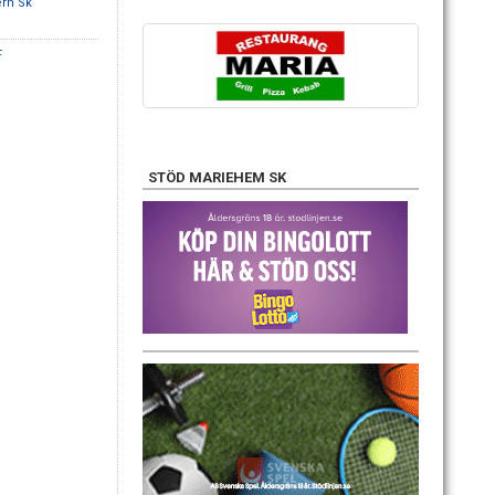
rn Sk
F
STÖD MARIEHEM SK