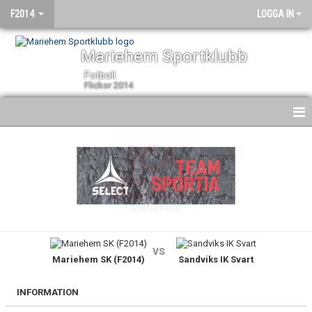
F2014
LOGGA IN
Mariehem Sportklubb
Fotboll
Flickor 2014
HEM
NYHETER
KALENDER
MATCHER
vs
Mariehem SK (F2014)
Sandviks IK Svart
TRUPPEN
BILDGALLERI
INFORMATION