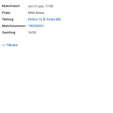
DOKUMENT
Matchstart:
sön 21 juni, 17:00
Plats:
MSK Arena
KONTAKT
Tävling:
Flickor 12 år Södra Blå
Matchnummer:
192202051
Samling:
16:30
<< Tillbaka