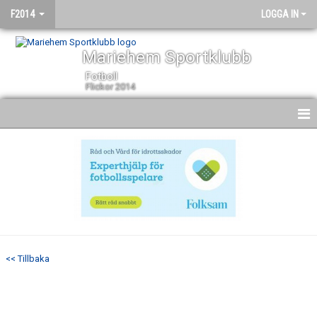
F2014
LOGGA IN
Mariehem Sportklubb
Fotboll
Flickor 2014
HEM
NYHETER
KALENDER
MATCHER
<< Tillbaka
TRUPPEN
BILDGALLERI