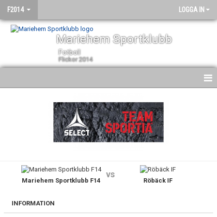
F2014
LOGGA IN
Mariehem Sportklubb
Fotboll
Flickor 2014
HEM
NYHETER
KALENDER
MATCHER
vs
Mariehem Sportklubb F14
Röbäck IF
TRUPPEN
BILDGALLERI
INFORMATION