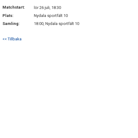
DOKUMENT
Matchstart:
lör 26 juli, 18:30
Plats:
Nydala sportfält 10
KONTAKT
Samling:
18:00, Nydala sportfält 10
<< Tillbaka