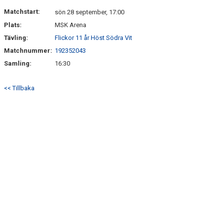
DOKUMENT
Matchstart:
sön 28 september, 17:00
Plats:
MSK Arena
KONTAKT
Tävling:
Flickor 11 år Höst Södra Vit
Matchnummer:
192352043
Samling:
16:30
<< Tillbaka