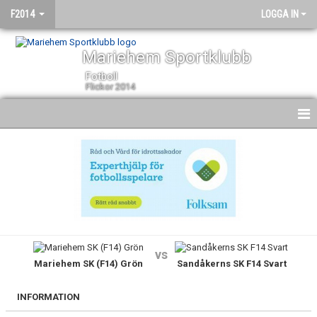
F2014
LOGGA IN
Mariehem Sportklubb
Fotboll
Flickor 2014
HEM
NYHETER
KALENDER
MATCHER
vs
Mariehem SK (F14) Grön
Sandåkerns SK F14 Svart
TRUPPEN
BILDGALLERI
INFORMATION