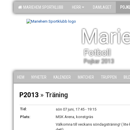
MARIEHEM SPORTKLUBB
HERR
DAMLAGET
POJK
Mari
Fotboll
Pojkar 2013
HEM
NYHETER
KALENDER
MATCHER
TRUPPEN
BIL
P2013
» Träning
Tid:
sön 07 juni, 17:45 - 19:15
Plats:
MSK Arena, konstgräs
Välkomna till veckans söndagsträning! ( lite k
det!)