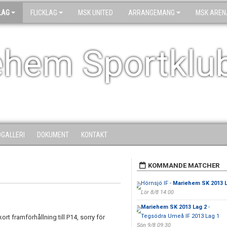
LAG
FLICKLAG
MSK UNITED
ARRANGEMANG
MSK AREN
ehem Sportklu
DGALLERI
DOKUMENT
KONTAKT
KOMMANDE MATCHER
Hörnsjö IF -
Mariehem SK 2013 L
Lör 8/8 14:00
Mariehem SK 2013 Lag 2
-
Tegsödra Umeå IF 2013 Lag 1
ort framförhållning till P14, sorry för
Sön 9/8 09:30