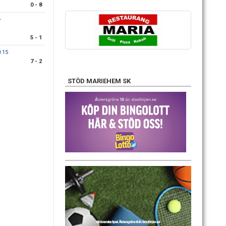
0 - 8
-
5 - 1
.15
7 - 2
STÖD MARIEHEM SK