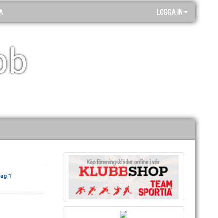
A
LOGGA IN
bb
ag 1