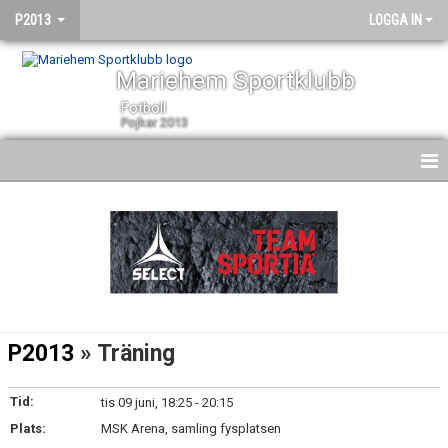
P2013
LOGGA IN
Mariehem Sportklubb
Fotboll
Pojkar 2013
HEM
NYHETER
KALENDER
MATCHER
P2013
» Träning
TRUPPEN
Tid:
tis 09 juni, 18:25 - 20:15
BILDGALLERI
Plats:
MSK Arena, samling fysplatsen