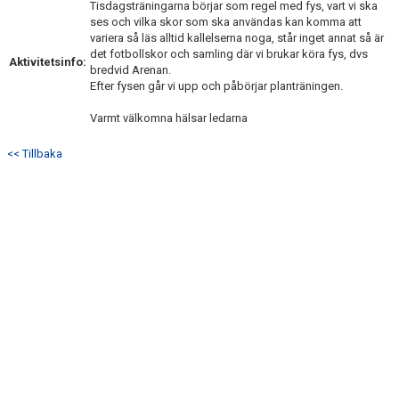
Tisdagsträningarna börjar som regel med fys, vart vi ska
DOKUMENT
ses och vilka skor som ska användas kan komma att
variera så läs alltid kallelserna noga, står inget annat så är
KONTAKT
det fotbollskor och samling där vi brukar köra fys, dvs
Aktivitetsinfo:
bredvid Arenan.
Efter fysen går vi upp och påbörjar planträningen.
Varmt välkomna hälsar ledarna
<< Tillbaka