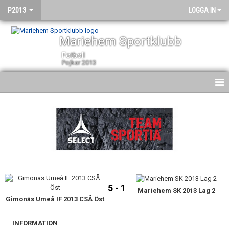
P2013
LOGGA IN
Mariehem Sportklubb
Fotboll
Pojkar 2013
HEM
NYHETER
KALENDER
MATCHER
5 - 1
Mariehem SK 2013 Lag 2
TRUPPEN
Gimonäs Umeå IF 2013 CSÅ Öst
BILDGALLERI
INFORMATION