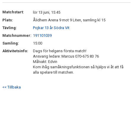
DOKUMENT
Matchstart:
lör 13 juni, 15:45
KONTAKT
Plats:
Ålidhem Arena 9 mot 9 Liten, samling kl 15
Tävling:
Pojkar 13 år Södra Vit
Matchnummer:
191101039
Samling:
15:00
Aktivitetsinfo:
Dags för helgens första match!
Ansvarig ledare: Marcus 070-675 83 76
Målvakt: Edvin
Kom ihåg samåkningsfunktionen så hjälps vi åt att få
alla spelare till matchen.
<< Tillbaka