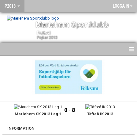
P2013
LOGGA IN
Mariehem Sportklubb
Fotboll
Pojkar 2013
HEM
NYHETER
KALENDER
MATCHER
0 - 8
Mariehem SK 2013 Lag 1
Täfteå IK 2013
TRUPPEN
BILDGALLERI
INFORMATION