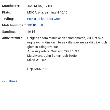
DOKUMENT
Matchstart:
sön 14 juni, 17:00
Plats:
MSK Arena, samling kl 16.15
KONTAKT
Tävling:
Pojkar 13 år Södra Grön
Matchnummer:
191103050
Samling:
16:15
Aktivitetsinfo:
Helgens andra match är en hemmamatch, kul! Det ska
regna och vi önskar inte se kalla spelare så klä på er och
glöm inte fingervantar.
Ansvarig ledare: Gustav 070-277 09 15
Matchvärd: John Boman och Eddie
Målvakt: Elias
Heja MSK P 13!
<< Tillbaka