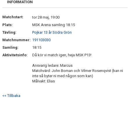
INFORMATION
DOKUMENT
KONTAKT
Matchstart:
tor 28 maj, 19:00
Plats:
MSK Arena samling 18.15
Tävling:
Pojkar 13 år Södra Grön
Matchnummer:
191103030
Samling:
18:15
Aktivitetsinfo:
Då kör vi match igen, heja MSK P13!
Ansvarig ledare: Marcus
Matchvärd: John Boman och Vilmer Rosenqvist (kan ni
inte så byter ni med någon som kan)
Målvakt: Elias
<< Tillbaka