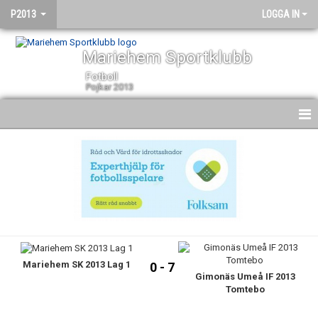
P2013
LOGGA IN
Mariehem Sportklubb
Fotboll
Pojkar 2013
HEM
NYHETER
KALENDER
MATCHER
Mariehem SK 2013 Lag 1
TRUPPEN
0 - 7
Gimonäs Umeå IF 2013
Tomtebo
BILDGALLERI