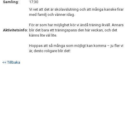
Samling:
17:30
DOKUMENT
Vi vet att det är skolavslutning och att många kanske firar
med familj och vänner idag.
KONTAKT
För er som har möjlighet kör vi ändå träning ikväll. Annars
Aktivitetsinfo:
blir det bara ett träningspass den här veckan, och det
känns lite väl lite.
Hoppas att så många som möjligt kan komma – ju fler vi
är, desto roligare blir det!
<< Tillbaka