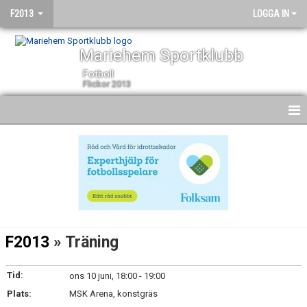
F2013
LOGGA IN
Mariehem Sportklubb
Fotboll
Flickor 2013
HEM
NYHETER
KALENDER
MATCHER
F2013
» Träning
TRUPPEN
Tid:
ons 10 juni, 18:00 - 19:00
BILDGALLERI
Plats:
MSK Arena, konstgräs