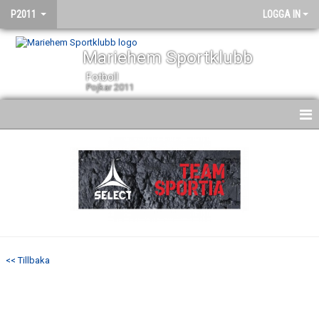
P2011
LOGGA IN
Mariehem Sportklubb
Fotboll
Pojkar 2011
HEM
NYHETER
KALENDER
MATCHER
<< Tillbaka
TRUPPEN
BILDGALLERI