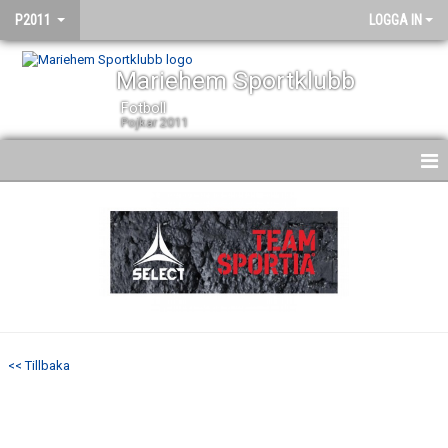
P2011
LOGGA IN
Mariehem Sportklubb
Fotboll
Pojkar 2011
HEM
NYHETER
KALENDER
MATCHER
<< Tillbaka
TRUPPEN
BILDGALLERI