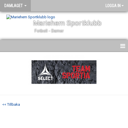
DAMLAGET
LOGGA IN
Mariehem Sportklubb
Fotboll - Damer
HEM
NYHETER
KALENDER
MATCHER
<< Tillbaka
TRUPPEN
BILDGALLERI