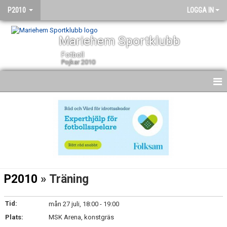
P2010
LOGGA IN
Mariehem Sportklubb
Fotboll
Pojkar 2010
HEM
NYHETER
KALENDER
MATCHER
P2010
» Träning
TRUPPEN
Tid:
mån 27 juli, 18:00 - 19:00
BILDGALLERI
Plats:
MSK Arena, konstgräs