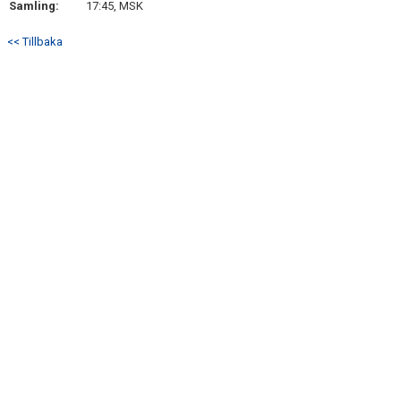
Samling:
17:45, MSK
DOKUMENT
<< Tillbaka
KONTAKT