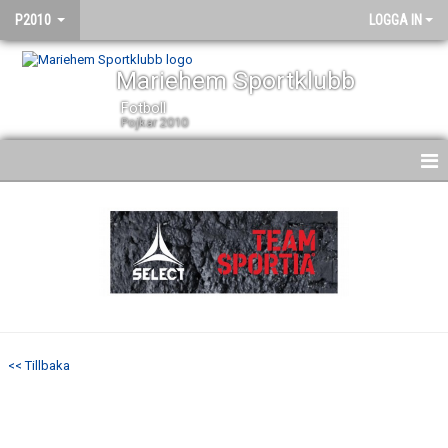
P2010
LOGGA IN
Mariehem Sportklubb
Fotboll
Pojkar 2010
HEM
NYHETER
KALENDER
MATCHER
<< Tillbaka
TRUPPEN
BILDGALLERI