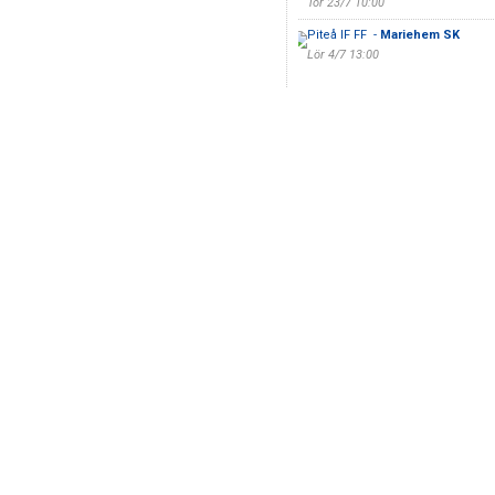
Tor 23/7 10:00
Piteå IF FF -
Mariehem SK
Lör 4/7 13:00