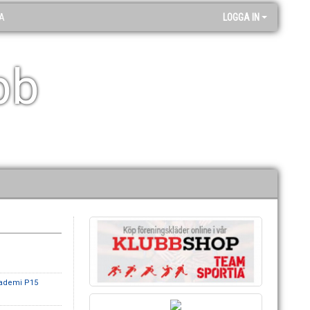
A
LOGGA IN
bb
kademi P15