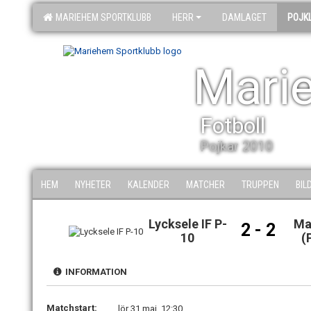
MARIEHEM SPORTKLUBB
HERR
DAMLAGET
POJK
Mari
Fotboll
Pojkar 2010
HEM
NYHETER
KALENDER
MATCHER
TRUPPEN
BIL
Lycksele IF P-
Ma
2 - 2
10
(
INFORMATION
Matchstart:
lör 31 maj, 12:30