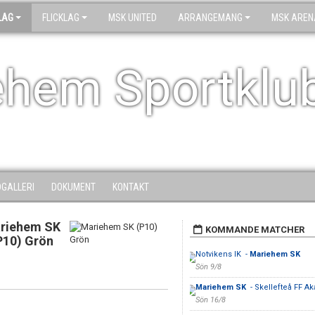
LAG
FLICKLAG
MSK UNITED
ARRANGEMANG
MSK AREN
ehem Sportklu
DGALLERI
DOKUMENT
KONTAKT
riehem SK
KOMMANDE MATCHER
P10) Grön
Notvikens IK -
Mariehem SK
Sön 9/8
Mariehem SK
- Skellefteå FF A
Sön 16/8