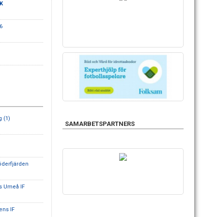
SK
6
g (1)
SAMARBETSPARTNERS
derfjärden
s Umeå IF
ens IF