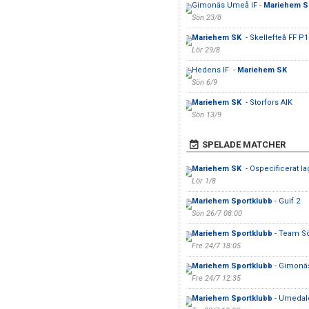
Gimonäs Umeå IF -
Mariehem 
Sön 23/8
Mariehem SK
- Skellefteå FF P1
Lör 29/8
Hedens IF -
Mariehem SK
Sön 6/9
Mariehem SK
- Storfors AIK
Sön 13/9
SPELADE MATCHER
Mariehem SK
- Ospecificerat la
Lör 1/8
Mariehem Sportklubb
- Guif 2
Sön 26/7 08:00
Mariehem Sportklubb
- Team Sö
Fre 24/7 18:05
Mariehem Sportklubb
- Gimonä
Fre 24/7 12:35
Mariehem Sportklubb
- Umedal