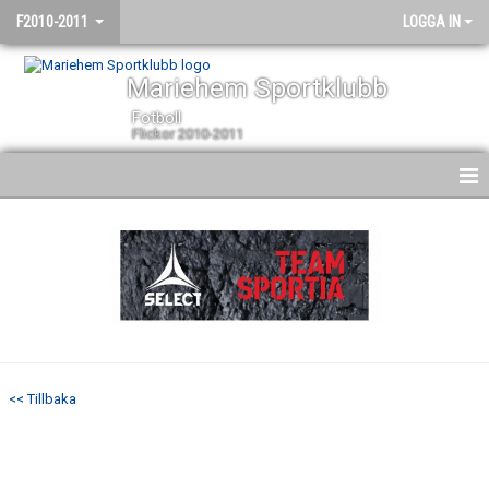
F2010-2011
LOGGA IN
Mariehem Sportklubb
Fotboll
Flickor 2010-2011
HEM
NYHETER
KALENDER
MATCHER
<< Tillbaka
TRUPPEN
BILDGALLERI